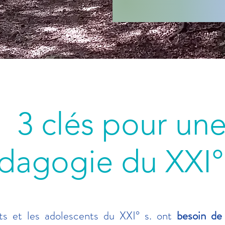
3 clés pour
dagogie du XXI° 
ts et les adolescents du XXI° s. ont
besoin de