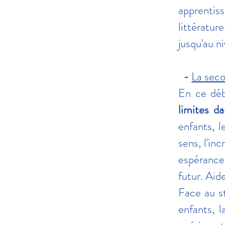
apprentiss
littératur
jusqu'au n
-
La seco
En ce dé
limites da
enfants, l
sens, l'in
espérance 
futur. Aide
Face au s
enfants, l