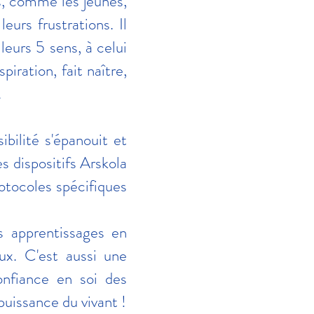
s, comme les jeunes,
eurs frustrations. Il
leurs 5 sens, à celui
piration, fait naître,
.
ibilité s'épanouit et
es dispositifs Arskola
rotocoles spécifiques
 apprentissages en
eux. C'est aussi une
onfiance en soi des
 puissance
du vivant !