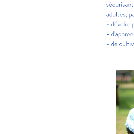
sécurisan
adultes, p
- dévelop
- d'appren
- de culti