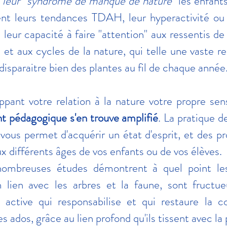
t
leur "syndrome de manque de nature"
les enfant
ent leurs tendances TDAH, leur hyperactivité ou l
 leur capacité à faire "attention" aux ressentis de 
 et aux cycles de la nature, qui telle une vaste res
 disparaitre bien des plantes au fil de chaque année
pant votre relation à la nature votre propre sens
nt pédagogique s'en trouve amplifié
. La pratique d
vous permet d'acquérir un état d'esprit, et des p
x différents âges de vos enfants ou de vos élèves.
ombreuses études démontrent à quel point les
n lien avec les arbres et la faune, sont fructu
 active qui responsabilise et qui restaure la c
es ados, grâce au lien profond qu'ils tissent avec la