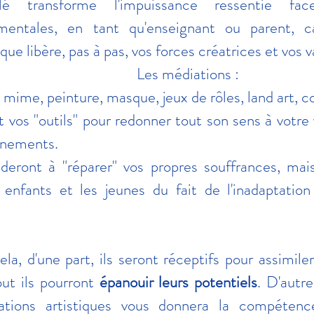
é transforme l'impuissance ressentie fac
mentales, en tant qu'enseignant ou parent, c
que libère, pas à pas, vos forces créatrices et vos 
Les médiations :
mime, peinture, masque, jeux de rôles, land art, col
 vos "outils" pour redonner tout son sens à votre
gnements.
ideront à "réparer" vos propres souffrances, mai
s enfants et les jeunes du fait de l'inadaptatio
la, d'une part, ils seront réceptifs pour assimil
out ils pourront
épanouir leurs potentiels
. D'autre
ations artistiques vous donnera la compétenc