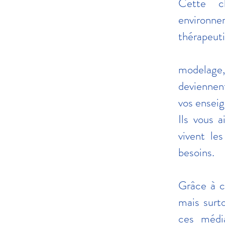
Cette cl
environne
thérapeuti
modelage, 
deviennent
vos ensei
Ils vous a
vivent le
besoins.
Grâce à ce
mais surt
ces médi