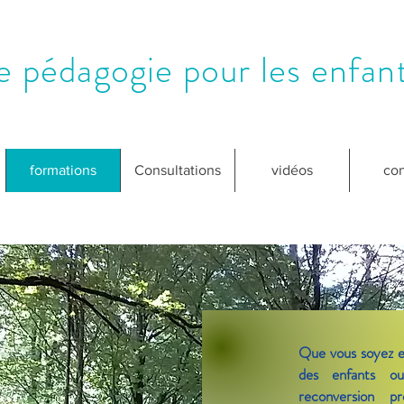
e pédagogie pour les enfant
formations
Consultations
vidéos
con
Que vous soyez e
des enfants ou
reconversion
pr