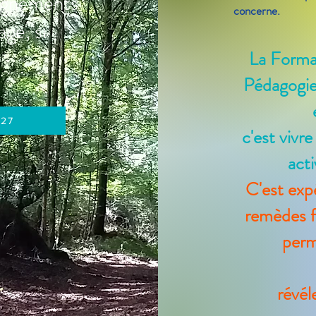
eignements
concerne.
age, si
La Format
Pédagogie 
027
c'est viv
acti
C'est exp
remèdes f
perm
révéle