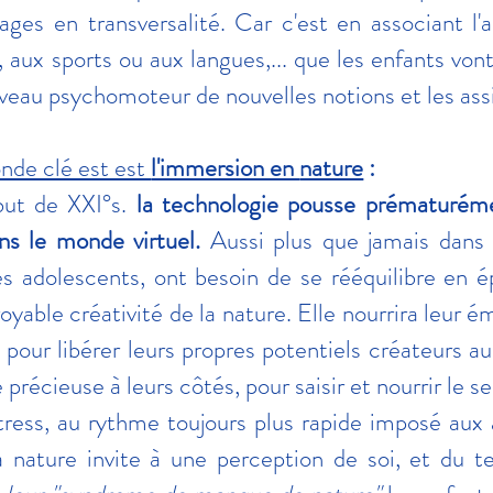
ages en transversalité. Car c'est en associant l'a
e, aux sports ou aux langues,... que les enfants v
iveau psychomoteur de nouvelles notions et les assi
nde clé est est
l'immersion en
nature
:
but de XXI°s.
la technologie pousse prématuréme
ns le monde virtuel.
Aussi plus que jamais dans no
es adolescents, ont besoin de se rééquilibre en é
croyable créativité de la nature. Elle nourrira leur 
pour libérer leurs propres potentiels créateurs 
 précieuse à leurs côtés, pour saisir et nourrir le sen
tress, au rythme toujours plus rapide imposé au
a nature invite à une perception de soi, et du t