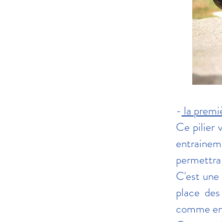
-
la premiè
Ce pilier 
entraineme
permettra 
C'est une
place des
comme en c