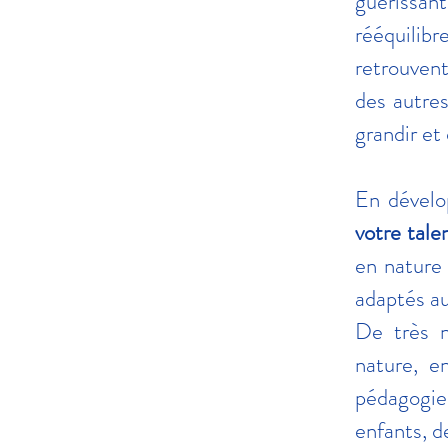
guérissan
rééquilibr
retrouvent
des autres
grandir et
En dévelop
votre tale
en nature 
adaptés au
De très n
nature, e
pédagogie
enfants, d