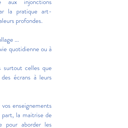
e aux injonctions
ar la pratique art-
valeurs profondes.
lage ...
 vie quotidienne ou à
s surtout celles que
n des écrans à leurs
er vos enseignements
 part, la maitrise de
e pour aborder les